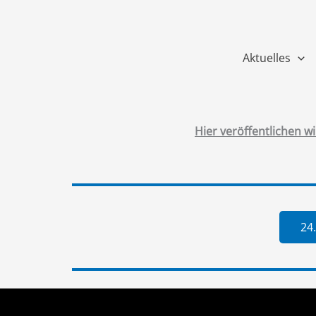
Zum
Inhalt
springen
Aktuelles
Hier veröffentlichen w
24