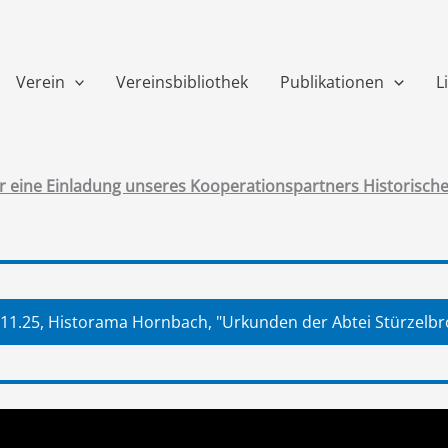
Verein
Vereinsbibliothek
Publikationen
L
ir eine Einladung unseres Kooperationspartners Historisch
.11.25, Historama Hornbach, "Urkunden der Abtei Stürzelbr