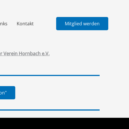
inks
Kontakt
Mitglied werden
er Verein Hornbach e.V.
on"